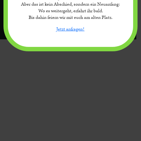
Aber das ist kein Abschied, sondern ein Neuanfang:
Wo es weitergeht, erfahrt ihr bald.
Melde Dich für unseren
Bis dahin feiern wir mit euch am alten Platz.
Newsletter an!
Jetzt anfragen!