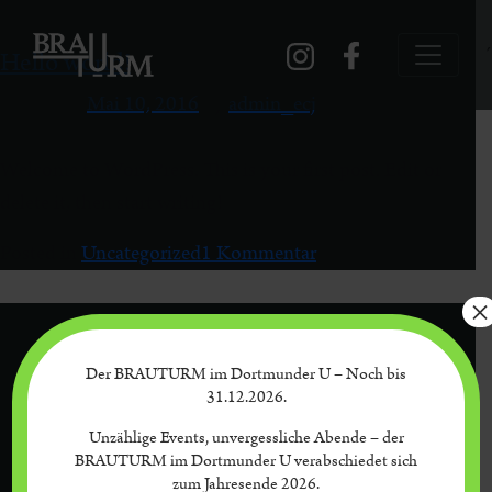
Kategorie:
Uncategorized
´
Hello world!
Posted on
Mai 10, 2016
by
admin_ecj
Welcome to WordPress. This is your first post. Edit or
delete it, then start writing!
zu
Posted in
Uncategorized
1 Kommentar
Hello
×
world!
Der BRAUTURM im Dortmunder U – Noch bis
31.12.2026.
Unzählige Events, unvergessliche Abende – der
BRAUTURM im Dortmunder U verabschiedet sich
zum Jahresende 2026.